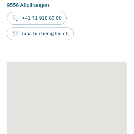
9556 Affeltrangen
+41 71 918 80 00
mpa.bilchen@hin.ch