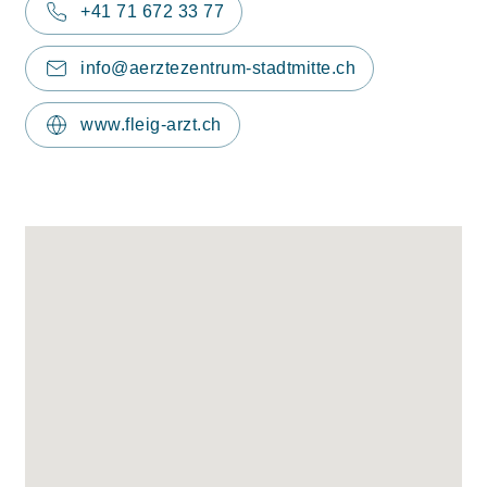
+41 71 672 33 77
info@aerztezentrum-stadtmitte.ch
www.fleig-arzt.ch