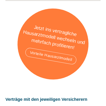
Jetzt ins vertragliche
Hausarztmodell wechseln und
mehrfach profitieren!
Vorteile Hausarztmodell
Verträge mit den jeweiligen Versicherern