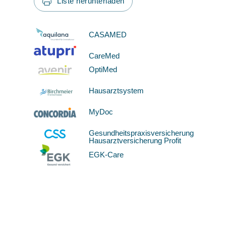
Liste herunterladen
CASAMED
CareMed
OptiMed
Hausarztsystem
MyDoc
Gesundheitspraxisversicherung
Hausarztversicherung Profit
EGK-Care